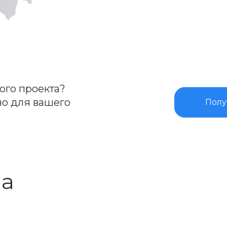
ого проекта?
о для вашего
Полу
ва