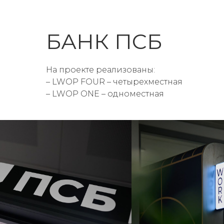
БАНК ПСБ
На проекте реализованы:
– LWOP FOUR – четырехместная
– LWOP ONE – одноместная